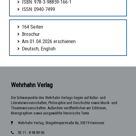
ISBN: 978-3-98859-166-1
ISSN: 0940-7499
164 Seiten
Broschur
Am 01.04.2026 erschienen
Deutsch, English
Wehrhahn Verlag
Die Schwerpunkte des Wehrhahn Verlags liegen auf Kultur- und
Literaturwissenschaften, Philosophie und Geschichte sowie Musik- und
Theaterwissenschaften. Außerdem veröffentlichen wir Editionen,
Monographien sowie ausgewählte literarische Texte.
Wehrhahn Verlag, Stiegelmeyerstraße 8a, 30519 Hannover
05 11 - 8 98 89 06