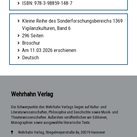
ISBN: 978-3-98859-148-7
Kleine Reihe des Sonderforschungsbereichs 1369
Vigilanzkulturen, Band 6
296 Seiten
Broschur
Am 11.03.2026 erschienen
Deutsch
Wehrhahn Verlag
Die Schwerpunkte des Wehrhahn Verlags liegen auf Kultur- und
Literaturwissenschaften, Philosophie und Geschichte sowie Musik- und
Theaterwissenschaften. Außerdem veröffentlichen wir Editionen,
Monographien sowie ausgewählte literarische Texte.
Wehrhahn Verlag, Stiegelmeyerstraße 8a, 30519 Hannover