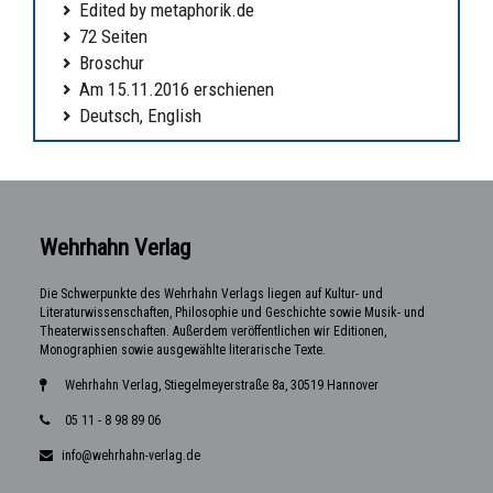
Edited by metaphorik.de
72 Seiten
Broschur
Am 15.11.2016 erschienen
Deutsch, English
Wehrhahn Verlag
Die Schwerpunkte des Wehrhahn Verlags liegen auf Kultur- und
Literaturwissenschaften, Philosophie und Geschichte sowie Musik- und
Theaterwissenschaften. Außerdem veröffentlichen wir Editionen,
Monographien sowie ausgewählte literarische Texte.
Wehrhahn Verlag, Stiegelmeyerstraße 8a, 30519 Hannover
05 11 - 8 98 89 06
info@wehrhahn-verlag.de