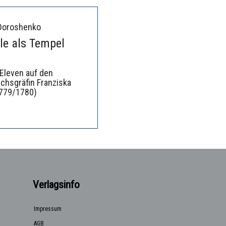
 Doroshenko
le als Tempel
 Eleven auf den
chsgräfin Franziska
779/1780)
Verlagsinfo
Impressum
AGB