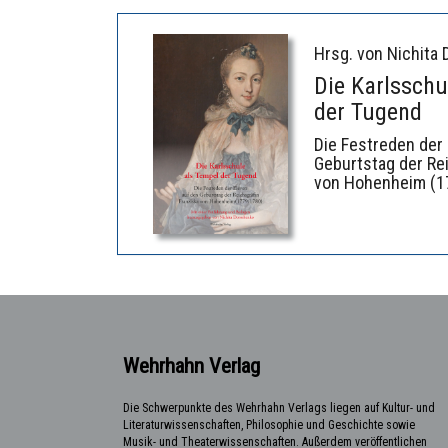
Hrsg. von Nichita
Die Karlsschu
der Tugend
Die Festreden der
Geburtstag der Rei
von Hohenheim (1
Wehrhahn Verlag
Die Schwerpunkte des Wehrhahn Verlags liegen auf Kultur- und
Literaturwissenschaften, Philosophie und Geschichte sowie
Musik- und Theaterwissenschaften. Außerdem veröffentlichen