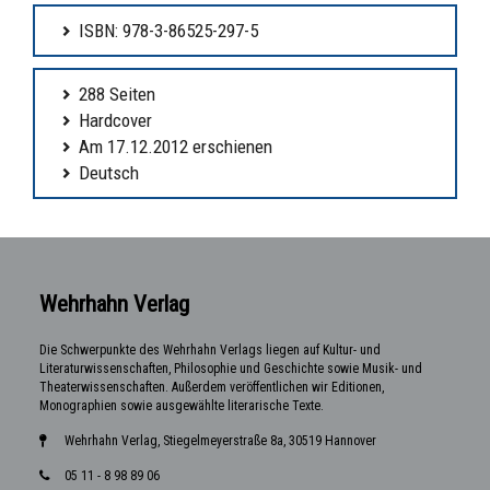
ISBN: 978-3-86525-297-5
288 Seiten
Hardcover
Am 17.12.2012 erschienen
Deutsch
Wehrhahn Verlag
Die Schwerpunkte des Wehrhahn Verlags liegen auf Kultur- und
Literaturwissenschaften, Philosophie und Geschichte sowie Musik- und
Theaterwissenschaften. Außerdem veröffentlichen wir Editionen,
Monographien sowie ausgewählte literarische Texte.
Wehrhahn Verlag, Stiegelmeyerstraße 8a, 30519 Hannover
05 11 - 8 98 89 06