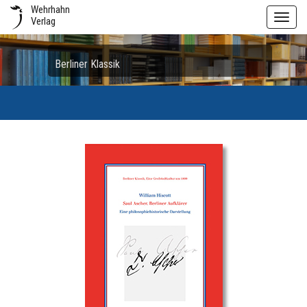
Wehrhahn
Toggl
Verlag
navig
Berliner Klassik