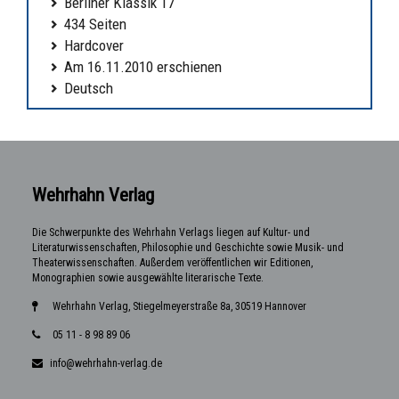
Berliner Klassik 17
434 Seiten
Hardcover
Am 16.11.2010 erschienen
Deutsch
Wehrhahn Verlag
Die Schwerpunkte des Wehrhahn Verlags liegen auf Kultur- und
Literaturwissenschaften, Philosophie und Geschichte sowie Musik- und
Theaterwissenschaften. Außerdem veröffentlichen wir Editionen,
Monographien sowie ausgewählte literarische Texte.
Wehrhahn Verlag, Stiegelmeyerstraße 8a, 30519 Hannover
05 11 - 8 98 89 06
info@wehrhahn-verlag.de