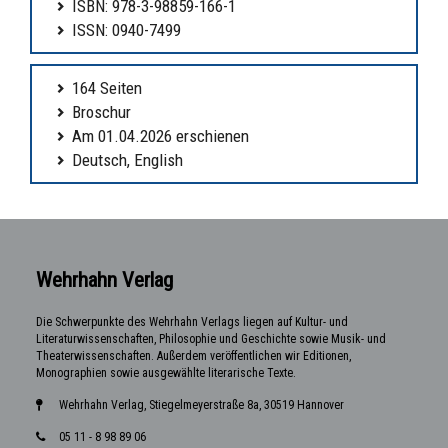
ISBN: 978-3-98859-166-1
ISSN: 0940-7499
164 Seiten
Broschur
Am 01.04.2026 erschienen
Deutsch, English
Wehrhahn Verlag
Die Schwerpunkte des Wehrhahn Verlags liegen auf Kultur- und
Literaturwissenschaften, Philosophie und Geschichte sowie Musik- und
Theaterwissenschaften. Außerdem veröffentlichen wir Editionen,
Monographien sowie ausgewählte literarische Texte.
Wehrhahn Verlag, Stiegelmeyerstraße 8a, 30519 Hannover
05 11 - 8 98 89 06