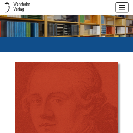
Wehrhahn
Toggl
Verlag
navig