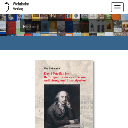
Wehrhahn
Toggl
Verlag
navig
Haskala