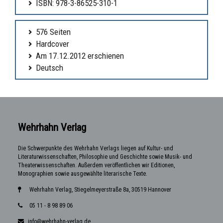
ISBN: 978-3-86525-310-1
576 Seiten
Hardcover
Am 17.12.2012 erschienen
Deutsch
Wehrhahn Verlag
Die Schwerpunkte des Wehrhahn Verlags liegen auf Kultur- und
Literaturwissenschaften, Philosophie und Geschichte sowie Musik- und
Theaterwissenschaften. Außerdem veröffentlichen wir Editionen,
Monographien sowie ausgewählte literarische Texte.
Wehrhahn Verlag, Stiegelmeyerstraße 8a, 30519 Hannover
05 11 - 8 98 89 06
info@wehrhahn-verlag.de