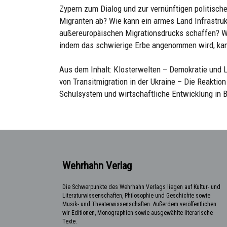
Zypern zum Dialog und zur vernünftigen politisch
Migranten ab? Wie kann ein armes Land Infrastru
außereuropäischen Migrationsdrucks schaffen? W
indem das schwierige Erbe angenommen wird, kan
Aus dem Inhalt: Klosterwelten – Demokratie und Lo
von Transitmigration in der Ukraine – Die Reaktion
Schulsystem und wirtschaftliche Entwicklung in 
Wehrhahn Verlag
Die Schwerpunkte des Wehrhahn Verlags liegen auf Kultur- und
Literaturwissenschaften, Philosophie und Geschichte sowie
Musik- und Theaterwissenschaften. Außerdem veröffentlichen
wir Editionen, Monographien sowie ausgewählte literarische
Texte.