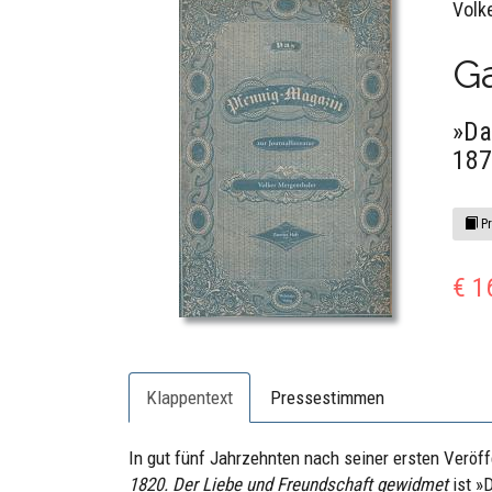
Volk
G
»Da
187
Pr
€ 1
Klappentext
Pressestimmen
In gut fünf Jahrzehnten nach seiner ersten Veröf
1820. Der Liebe und Freundschaft gewidmet
ist »D