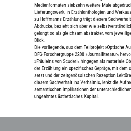
Medienformaten siebzehn weitere Male abgedruckt
Lieferungswerk, in Erzählanthologien und Werkau
zu Hoffmanns Erzählung trägt diesem Sachverhalt
Abdrucke, bezieht sich aber wie selbstverständli
gelangt so als gleichsam abstrakter, vom jeweilig
Blick.
Die vorliegende, aus dem Teilprojekt »Optische Auf
DFG-Forschergruppe 2288 »Journalliteratur« herv
»Fräuleins von Scuderi« hingegen als materiale O
der Erzählung ein spezifisches Gepräge, mit dem s
setzt und der zeitgenössischen Rezeption Lektüre
diesem Sachverhalt ins Verhältnis, lenkt die Au
semantischen Implikationen der unterschiedlichen
ungeahntes ästhetisches Kapital.