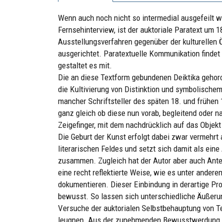
Wenn auch noch nicht so intermedial ausgefeilt wi
Fernsehinterview, ist der auktoriale Paratext um 18
Ausstellungsverfahren gegenüber der kulturellen 
ausgerichtet. Paratextuelle Kommunikation findet i
gestaltet es mit.
Die an diese Textform gebundenen Deiktika gehorc
die Kultivierung von Distinktion und symbolischem 
mancher Schriftsteller des späten 18. und frühen 1
ganz gleich ob diese nun vorab, begleitend oder na
Zeigefinger, mit dem nachdrücklich auf das Objek
Die Geburt der Kunst erfolgt dabei zwar vermehrt
literarischen Feldes und setzt sich damit als ei
zusammen. Zugleich hat der Autor aber auch Antei
eine recht reflektierte Weise, wie es unter andere
dokumentieren. Dieser Einbindung in derartige Pro
bewusst. So lassen sich unterschiedliche Äußerung
Versuche der auktorialen Selbstbehauptung von T
leugnen. Aus der zunehmenden Bewusstwerdung T