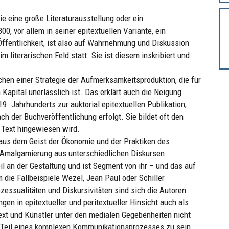
e eine große Literaturausstellung oder ein
00, vor allem in seiner epitextuellen Variante, ein
Öffentlichkeit, ist also auf Wahrnehmung und Diskussion
m literarischen Feld statt. Sie ist diesem inskribiert und
hen einer Strategie der Aufmerksamkeitsproduktion, die für
Kapital unerlässlich ist. Das erklärt auch die Neigung
9. Jahrhunderts zur auktorial epitextuellen Publikation,
ch der Buchveröffentlichung erfolgt. Sie bildet oft den
t Text hingewiesen wird.
 aus dem Geist der Ökonomie und der Praktiken des
ne Amalgamierung aus unterschiedlichen Diskursen
l an der Gestaltung und ist Segment von ihr – und das auf
m die Fallbeispiele Wezel, Jean Paul oder Schiller
zessualitäten und Diskursivitäten sind sich die Autoren
en in epitextueller und peritextueller Hinsicht auch als
ext und Künstler unter den medialen Gegebenheiten nicht
eil eines komplexen Kommunikationsprozesses zu sein,