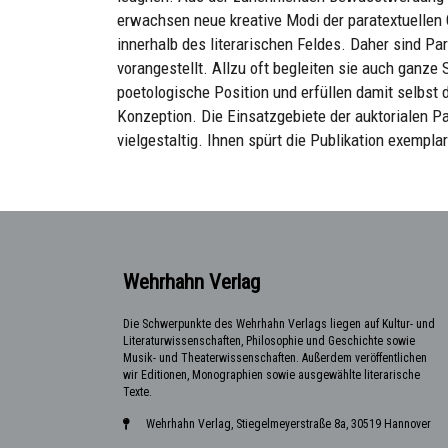
erwachsen neue kreative Modi der paratextuellen
innerhalb des literarischen Feldes. Daher sind Pa
vorangestellt. Allzu oft begleiten sie auch ganz
poetologische Position und erfüllen damit selbst 
Konzeption. Die Einsatzgebiete der auktorialen Pa
vielgestaltig. Ihnen spürt die Publikation exempla
Wehrhahn Verlag
Die Schwerpunkte des Wehrhahn Verlags liegen auf Kultur- und
Literaturwissenschaften, Philosophie und Geschichte sowie
Musik- und Theaterwissenschaften. Außerdem veröffentlichen
wir Editionen, Monographien sowie ausgewählte literarische
Texte.
Wehrhahn Verlag, Stiegelmeyerstraße 8a, 30519 Hannover