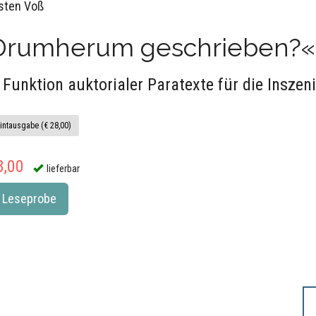
sten Voß
Drumherum geschrieben?«
 Funktion auktorialer Paratexte für die Insze
intausgabe (€ 28,00)
8,00
lieferbar
Leseprobe