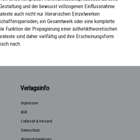
 Gestaltung und der bewusst vollzogenen Einflussnahme
ratexte auch nicht nur literarischen Einzelwerken
e Schaffensperioden, ein Gesamtwerk oder eine komplette
die Funktion der Propagierung einer ästhetiktheoretischen
ratexte sind daher vielfältig und ihre Erscheinungsform
risch nach.
Verlagsinfo
Impressum
AGB
Lieferzeit & Versand
Datenschutz
Widerrufsbelehrung