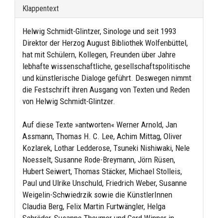
Klappentext
Helwig Schmidt-Glintzer, Sinologe und seit 1993
Direktor der Herzog August Bibliothek Wolfenbüttel,
hat mit Schülern, Kollegen, Freunden über Jahre
lebhafte wissenschaftliche, gesellschaftspolitische
und künstlerische Dialoge geführt. Deswegen nimmt
die Festschrift ihren Ausgang von Texten und Reden
von Helwig Schmidt-Glintzer.
Auf diese Texte »antworten« Werner Arnold, Jan
Assmann, Thomas H. C. Lee, Achim Mittag, Oliver
Kozlarek, Lothar Ledderose, Tsuneki Nishiwaki, Nele
Noesselt, Susanne Rode-Breymann, Jörn Rüsen,
Hubert Seiwert, Thomas Stäcker, Michael Stolleis,
Paul und Ulrike Unschuld, Friedrich Weber, Susanne
Weigelin-Schwiedrzik sowie die KünstlerInnen
Claudia Berg, Felix Martin Furtwängler, Helga
Schröder, Susanne Theumer und Gerd Winner in