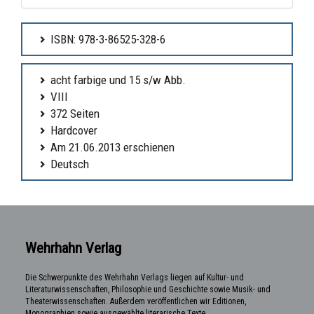
ISBN: 978-3-86525-328-6
acht farbige und 15 s/w Abb.
VIII
372 Seiten
Hardcover
Am 21.06.2013 erschienen
Deutsch
Wehrhahn Verlag
Die Schwerpunkte des Wehrhahn Verlags liegen auf Kultur- und
Literaturwissenschaften, Philosophie und Geschichte sowie Musik- und
Theaterwissenschaften. Außerdem veröffentlichen wir Editionen,
Monographien sowie ausgewählte literarische Texte.