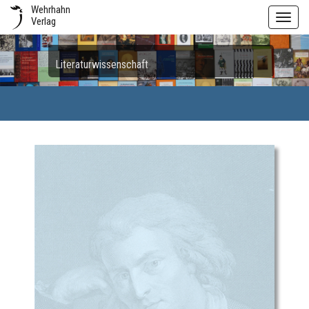
Wehrhahn
Toggl
Verlag
navig
Literaturwissenschaft