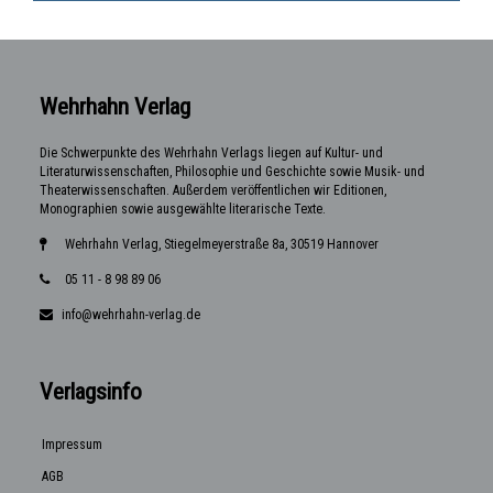
Wehrhahn Verlag
Die Schwerpunkte des Wehrhahn Verlags liegen auf Kultur- und
Literaturwissenschaften, Philosophie und Geschichte sowie Musik- und
Theaterwissenschaften. Außerdem veröffentlichen wir Editionen,
Monographien sowie ausgewählte literarische Texte.
Wehrhahn Verlag, Stiegelmeyerstraße 8a, 30519 Hannover
05 11 - 8 98 89 06
info@wehrhahn-verlag.de
Verlagsinfo
Impressum
AGB