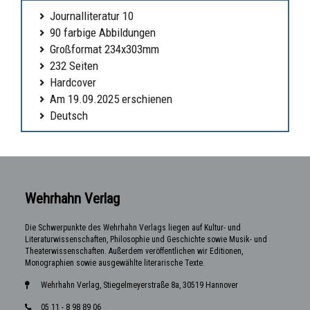
Journalliteratur 10
90 farbige Abbildungen
Großformat 234x303mm
232 Seiten
Hardcover
Am 19.09.2025 erschienen
Deutsch
Wehrhahn Verlag
Die Schwerpunkte des Wehrhahn Verlags liegen auf Kultur- und
Literaturwissenschaften, Philosophie und Geschichte sowie Musik- und
Theaterwissenschaften. Außerdem veröffentlichen wir Editionen,
Monographien sowie ausgewählte literarische Texte.
Wehrhahn Verlag, Stiegelmeyerstraße 8a, 30519 Hannover
05 11 - 8 98 89 06