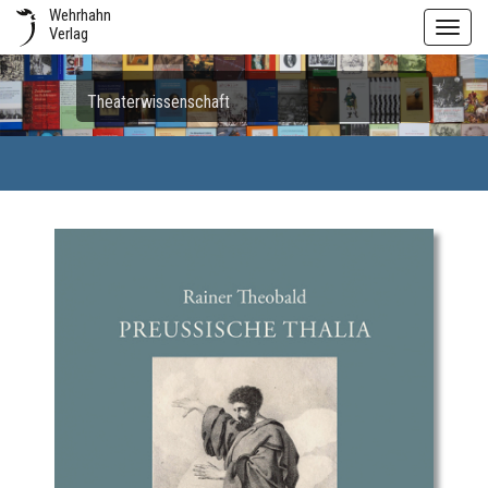
Wehrhahn
Toggl
Verlag
navig
Theaterwissenschaft