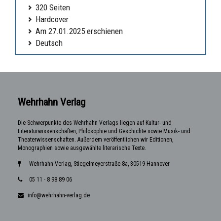
320 Seiten
Hardcover
Am 27.01.2025 erschienen
Deutsch
Wehrhahn Verlag
Die Schwerpunkte des Wehrhahn Verlags liegen auf Kultur- und
Literaturwissenschaften, Philosophie und Geschichte sowie Musik- und
Theaterwissenschaften. Außerdem veröffentlichen wir Editionen,
Monographien sowie ausgewählte literarische Texte.
Wehrhahn Verlag, Stiegelmeyerstraße 8a, 30519 Hannover
05 11 - 8 98 89 06
info@wehrhahn-verlag.de