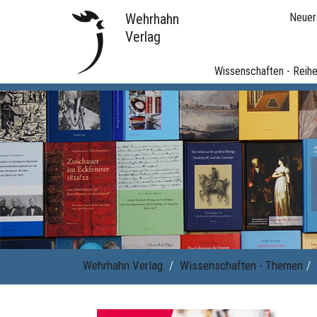
Wehrhahn
Neuer
Verlag
Wissenschaften - Reih
Wehrhahn Verlag
Wissenschaften - Themen