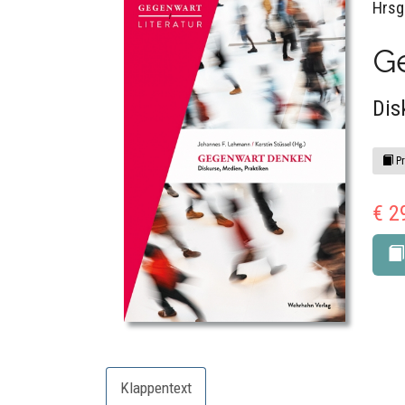
Hrsg
G
Dis
Pr
€ 2
Klappentext