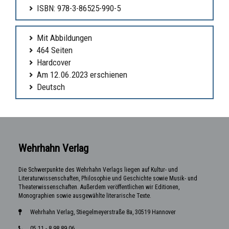
ISBN: 978-3-86525-990-5
Mit Abbildungen
464 Seiten
Hardcover
Am 12.06.2023 erschienen
Deutsch
Wehrhahn Verlag
Die Schwerpunkte des Wehrhahn Verlags liegen auf Kultur- und
Literaturwissenschaften, Philosophie und Geschichte sowie Musik- und
Theaterwissenschaften. Außerdem veröffentlichen wir Editionen,
Monographien sowie ausgewählte literarische Texte.
Wehrhahn Verlag, Stiegelmeyerstraße 8a, 30519 Hannover
05 11 - 8 98 89 06