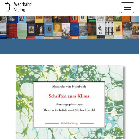
Wehrhahn
Toggl
Verlag
navig