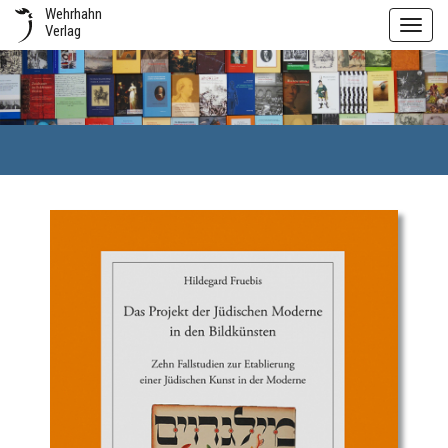
Wehrhahn
Toggl
Verlag
navig