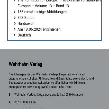
Europas – Volume 13 – Band 13
138 meist farbige Abbildungen
328 Seiten
Hardcover
Am 18.06.2024 erschienen
Deutsch
Wehrhahn Verlag
Die Schwerpunkte des Wehrhahn Verlags liegen auf Kultur- und
Literaturwissenschaften, Philosophie und Geschichte sowie Musik- und
Theaterwissenschaften. Außerdem veröffentlichen wir Editionen,
Monographien sowie ausgewählte literarische Texte.
Wehrhahn Verlag, Stiegelmeyerstraße 8a, 30519 Hannover
05 11 - 8 98 89 06