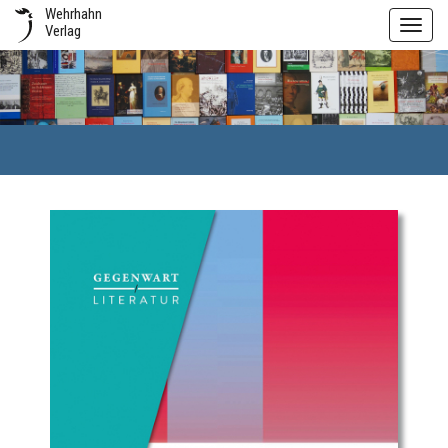
Wehrhahn
Toggl
Verlag
navig