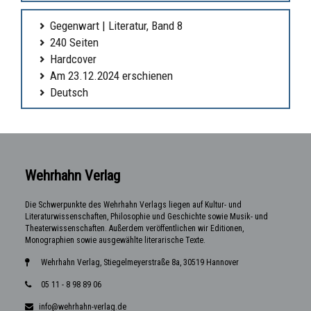
Gegenwart | Literatur, Band 8
240 Seiten
Hardcover
Am 23.12.2024 erschienen
Deutsch
Wehrhahn Verlag
Die Schwerpunkte des Wehrhahn Verlags liegen auf Kultur- und
Literaturwissenschaften, Philosophie und Geschichte sowie Musik- und
Theaterwissenschaften. Außerdem veröffentlichen wir Editionen,
Monographien sowie ausgewählte literarische Texte.
Wehrhahn Verlag, Stiegelmeyerstraße 8a, 30519 Hannover
05 11 - 8 98 89 06
info@wehrhahn-verlag.de