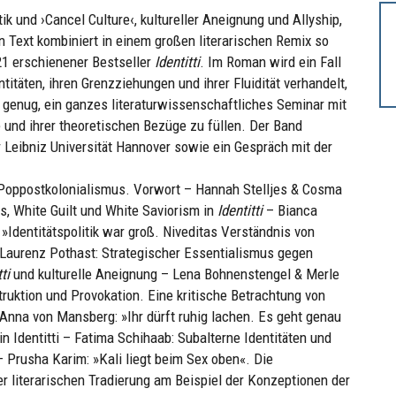
ik und ›Cancel Culture‹, kultureller Aneignung und Allyship,
Text kombiniert in einem großen literarischen Remix so
21 erschienener Bestseller
Identitti
. Im Roman wird ein Fall
titäten, ihren Grenzziehungen und ihrer Fluidität verhandelt,
genug, ein ganzes literaturwissenschaftliches Seminar mit
und ihrer theoretischen Bezüge zu füllen. Der Band
 Leibniz Universität Hannover sowie ein Gespräch mit der
 Poppostkolonialismus. Vorwort – Hannah Stelljes & Cosma
s, White Guilt und White Saviorism in
Identitti
– Bianca
»Identitätspolitik war groß. Niveditas Verständnis von
& Laurenz Pothast: Strategischer Essentialismus gegen
ti
und kulturelle Aneignung – Lena Bohnenstengel & Merle
ruktion und Provokation. Eine kritische Betrachtung von
Anna von Mansberg: »Ihr dürft ruhig lachen. Es geht genau
n Identitti – Fatima Schihaab: Subalterne Identitäten und
 Prusha Karim: »Kali liegt beim Sex oben«. Die
er literarischen Tradierung am Beispiel der Konzeptionen der