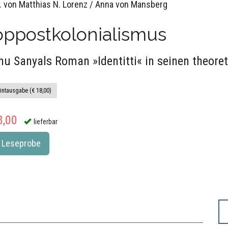
. von Matthias N. Lorenz / Anna von Mansberg
oppostkolonialismus
hu Sanyals Roman »Identitti« in seinen theor
intausgabe (€ 18,00)
8,00
lieferbar
Leseprobe