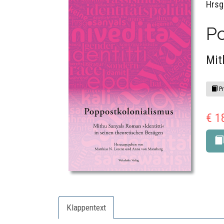
Hrsg
P
Mit
Pr
€ 1
Klappentext