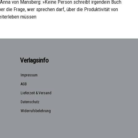
& Anna von Mansberg: »Keine Person schreibt irgendein Buch
er die Frage, wer sprechen darf, über die Produktivität von
eiterleben müssen
Verlagsinfo
Impressum
AGB
Lieferzeit & Versand
Datenschutz
Widerrufsbelehrung