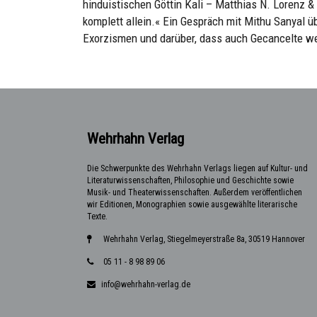
hinduistischen Göttin Kali – Matthias N. Lorenz 
komplett allein.« Ein Gespräch mit Mithu Sanyal üb
Exorzismen und darüber, dass auch Gecancelte w
Wehrhahn Verlag
Die Schwerpunkte des Wehrhahn Verlags liegen auf Kultur- und
Literaturwissenschaften, Philosophie und Geschichte sowie
Musik- und Theaterwissenschaften. Außerdem veröffentlichen
wir Editionen, Monographien sowie ausgewählte literarische
Texte.
Wehrhahn Verlag, Stiegelmeyerstraße 8a, 30519 Hannover
05 11 - 8 98 89 06
info@wehrhahn-verlag.de