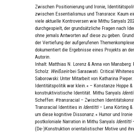
Zwischen Positionierung und Ironie, Identitätspolit
zwischen Essentialismus und Transrace: Kaum ein 
viele aktuelle Kontroversen wie Mithu Sanyals 20
durchgespielt, der grundsätzliche Fragen nach Iden
ohne jemals Antworten auf diese zu geben. Grund 
der Vertiefung der aufgerufenen Themenkomplexe 
dokumentiert die Ergebnisse eines Projekts an der
Autorin.
Inhalt: Matthias N. Lorenz & Anna von Mansberg:
Scholz:
Weißsein
bei Saraswati. Critical Whitenes
Saborowski: Unter Mitarbeit von Katharina Pieper. 
Identitätspolitik war klein.« – Konstanze Hoppe 
konstruktivistische Identität. Mithu Sanyals
Identit
Scheffen: #transracial – Zwischen Identitätskonst
Transracial Identities in
Identitti
– Lena Körting & 
um diese kognitive Dissonanz.« Humor und Ironie i
postkoloniale Narration in Mithu Sanyals
Identitti
–
(De-)Konstruktion orientalistischer Motive und ihr