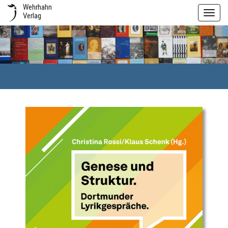
Wehrhahn
Toggl
Verlag
navig