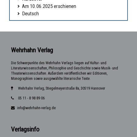
Am 10.06.2025 erschienen
Deutsch
Wehrhahn Verlag
Die Schwerpunkte des Wehrhahn Verlags liegen auf Kultur- und
Literaturwissenschaften, Philosophie und Geschichte sowie Musik- und
Theaterwissenschaften. Außerdem veröffentlichen wir Editionen,
Monographien sowie ausgewählte literarische Texte.
Wehrhahn Verlag, Stiegelmeyerstraße 8a, 30519 Hannover
05 11 - 8 98 89 06
info@wehrhahn-verlag.de
Verlagsinfo