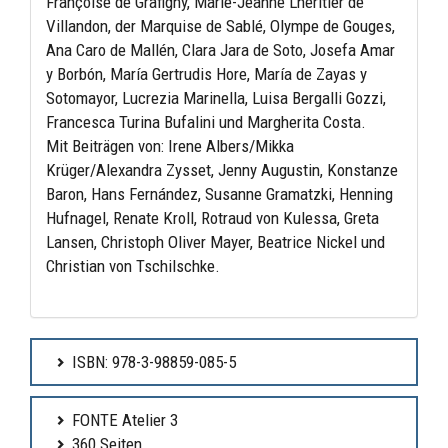
Françoise de Grafigny, Marie-Jeanne Lhéritier de
Villandon, der Marquise de Sablé, Olympe de Gouges,
Ana Caro de Mallén, Clara Jara de Soto, Josefa Amar
y Borbón, María Gertrudis Hore, María de Zayas y
Sotomayor, Lucrezia Marinella, Luisa Bergalli Gozzi,
Francesca Turina Bufalini und Margherita Costa.
Mit Beiträgen von: Irene Albers/Mikka
Krüger/Alexandra Zysset, Jenny Augustin, Konstanze
Baron, Hans Fernández, Susanne Gramatzki, Henning
Hufnagel, Renate Kroll, Rotraud von Kulessa, Greta
Lansen, Christoph Oliver Mayer, Beatrice Nickel und
Christian von Tschilschke.
ISBN: 978-3-98859-085-5
FONTE Atelier 3
360 Seiten