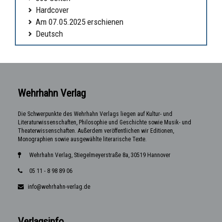
Hardcover
Am 07.05.2025 erschienen
Deutsch
Wehrhahn Verlag
Die Schwerpunkte des Wehrhahn Verlags liegen auf Kultur- und
Literaturwissenschaften, Philosophie und Geschichte sowie Musik- und
Theaterwissenschaften. Außerdem veröffentlichen wir Editionen,
Monographien sowie ausgewählte literarische Texte.
Wehrhahn Verlag, Stiegelmeyerstraße 8a, 30519 Hannover
05 11 - 8 98 89 06
info@wehrhahn-verlag.de
Verlagsinfo