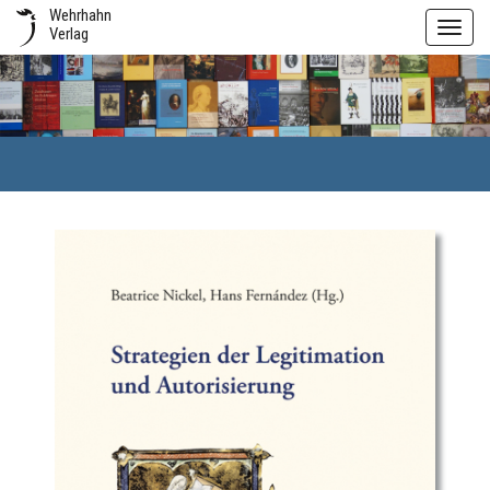
Wehrhahn
Toggl
Verlag
navig