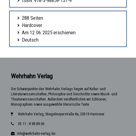
ISBN: 978-3-98859-131-9
288 Seiten
Hardcover
Am 12.06.2025 erschienen
Deutsch
Wehrhahn Verlag
Die Schwerpunkte des Wehrhahn Verlags liegen auf Kultur- und
Literaturwissenschaften, Philosophie und Geschichte sowie Musik- und
Theaterwissenschaften. Außerdem veröffentlichen wir Editionen,
Monographien sowie ausgewählte literarische Texte.
Wehrhahn Verlag, Stiegelmeyerstraße 8a, 30519 Hannover
05 11 - 8 98 89 06
info@wehrhahn-verlag.de