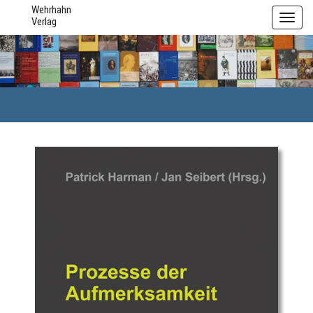
Wehrhahn
Toggl
Verlag
navig