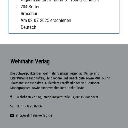
204 Seiten
Broschur
Am 02.07.2025 erschienen
Deutsch
Wehrhahn Verlag
Die Schwerpunkte des Wehrhahn Verlags liegen auf Kultur- und
Literaturwissenschaften, Philosophie und Geschichte sowie Musik- und
Theaterwissenschaften. Außerdem veröffentlichen wir Editionen,
Monographien sowie ausgewählte literarische Texte.
Wehrhahn Verlag, Stiegelmeyerstraße 8a, 30519 Hannover
05 11 - 8 98 89 06
info@wehrhahn-verlag.de