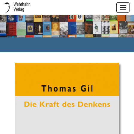
Wehrhahn
Toggl
Verlag
navig