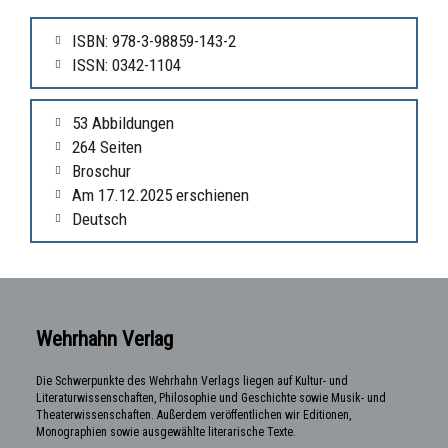
ISBN: 978-3-98859-143-2
ISSN: 0342-1104
53 Abbildungen
264 Seiten
Broschur
Am 17.12.2025 erschienen
Deutsch
Wehrhahn Verlag
Die Schwerpunkte des Wehrhahn Verlags liegen auf Kultur- und
Literaturwissenschaften, Philosophie und Geschichte sowie Musik- und
Theaterwissenschaften. Außerdem veröffentlichen wir Editionen,
Monographien sowie ausgewählte literarische Texte.