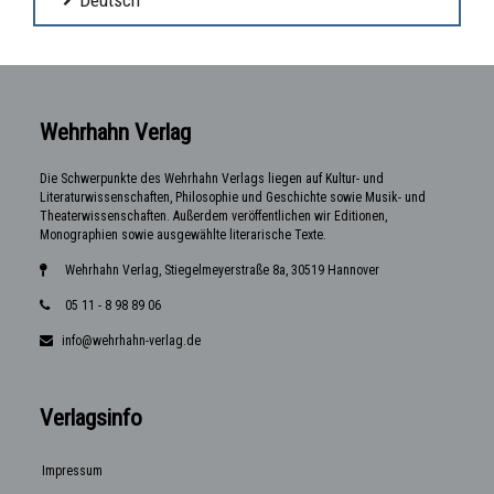
Wehrhahn Verlag
Die Schwerpunkte des Wehrhahn Verlags liegen auf Kultur- und
Literaturwissenschaften, Philosophie und Geschichte sowie Musik- und
Theaterwissenschaften. Außerdem veröffentlichen wir Editionen,
Monographien sowie ausgewählte literarische Texte.
Wehrhahn Verlag, Stiegelmeyerstraße 8a, 30519 Hannover
05 11 - 8 98 89 06
info@wehrhahn-verlag.de
Verlagsinfo
Impressum