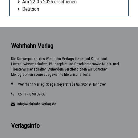
Am 22.05.2026 erschienen
Deutsch
Wehrhahn Verlag
Die Schwerpunkte des Wehrhahn Verlags liegen auf Kultur- und
Literaturwissenschaften, Philosophie und Geschichte sowie Musik- und
Theaterwissenschaften. Außerdem veröffentlichen wir Editionen,
Monographien sowie ausgewählte literarische Texte.
Wehrhahn Verlag, Stiegelmeyerstraße 8a, 30519 Hannover
05 11 - 8 98 89 06
info@wehrhahn-verlag.de
Verlagsinfo