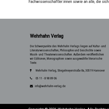
Fachwissenschaftler:innen sowie an alle, die sich 
Wehrhahn Verlag
Die Schwerpunkte des Wehrhahn Verlags liegen auf Kultur- und
Literaturwissenschaften, Philosophie und Geschichte sowie
Musik- und Theaterwissenschaften. Außerdem veröffentlichen
wir Editionen, Monographien sowie ausgewählte literarische
Texte.
Wehrhahn Verlag, Stiegelmeyerstraße 8a, 30519 Hannover
05 11 - 8 98 89 06
info@wehrhahn-verlag.de