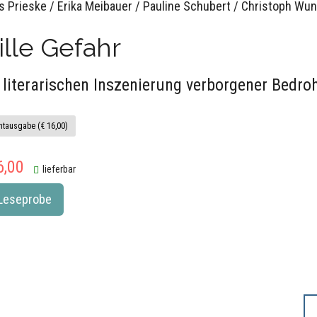
s Prieske / Erika Meibauer / Pauline Schubert / Christoph Wu
ille Gefahr
 literarischen Inszenierung verborgener Bedr
ntausgabe (€ 16,00)
6,00
lieferbar
Leseprobe