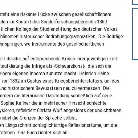
tsteht eine riskante Lücke zwischen gesellschaftlichem
nden im Kontext des Sonderforschungsbereichs 1369
lichen Kollegs der Studienstiftung des deutschen Volkes,
 Phänomen historischer Bedrohungsgrammatiken. Die Beiträge
 einspringen, wo Instrumente des gesellschaftlichen
e Literatur auf entsprechende Krisen ihrer jeweiligen Zeit
ätaufklärung die Intrige als ›Schwarzkunst‹, die sich die
inem eigenen Inneren zunutze macht. Heinrich Heine
 von 1832 im Gestus eines Kriegsberichterstatters, um das
n und historischem Bewusstsein neu zu vermessen. Die
rdern die literarische Darstellung schließlich auf neue
Sophie Kellner die in mehrfacher Hinsicht schlechte
ieren, reflektiert Christa Wolf angesichts der unsichtbaren
nobyl die Grenzen der Sprache selbst.
en Längsschnitt schlaglichtartige Reflexionsräume, um die
rstehen. Das Buch richtet sich an