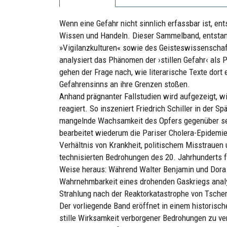
Wenn eine Gefahr nicht sinnlich erfassbar ist, en
Wissen und Handeln. Dieser Sammelband, entsta
»Vigilanzkulturen« sowie des Geisteswissenschaft
analysiert das Phänomen der ›stillen Gefahr‹ als
gehen der Frage nach, wie literarische Texte dort
Gefahrensinns an ihre Grenzen stoßen.
Anhand prägnanter Fallstudien wird aufgezeigt, wi
reagiert. So inszeniert Friedrich Schiller in der Sp
mangelnde Wachsamkeit des Opfers gegenüber se
bearbeitet wiederum die Pariser Cholera-Epidemie
Verhältnis von Krankheit, politischem Misstraue
technisierten Bedrohungen des 20. Jahrhunderts fo
Weise heraus: Während Walter Benjamin und Dora 
Wahrnehmbarkeit eines drohenden Gaskriegs analys
Strahlung nach der Reaktorkatastrophe von Tscher
Der vorliegende Band eröffnet in einem historisch
stille Wirksamkeit verborgener Bedrohungen zu ve