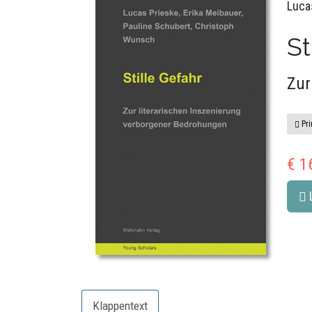
Luca
St
Zur
Pri
€ 1
Klappentext