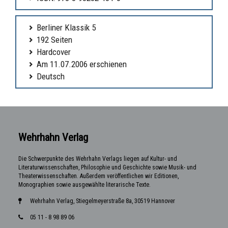
Berliner Klassik 5
192 Seiten
Hardcover
Am 11.07.2006 erschienen
Deutsch
Wehrhahn Verlag
Die Schwerpunkte des Wehrhahn Verlags liegen auf Kultur- und
Literaturwissenschaften, Philosophie und Geschichte sowie Musik- und
Theaterwissenschaften. Außerdem veröffentlichen wir Editionen,
Monographien sowie ausgewählte literarische Texte.
Wehrhahn Verlag, Stiegelmeyerstraße 8a, 30519 Hannover
05 11 - 8 98 89 06