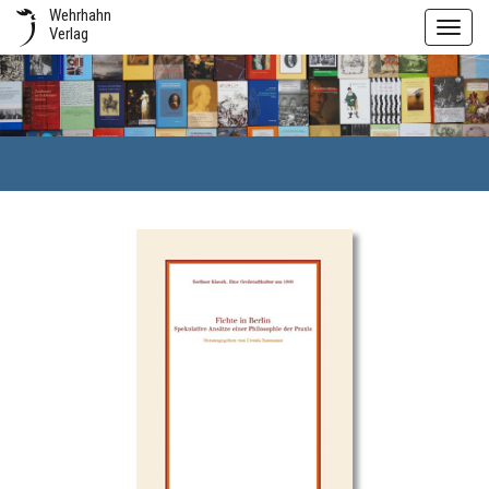
Wehrhahn
Toggl
Verlag
navig