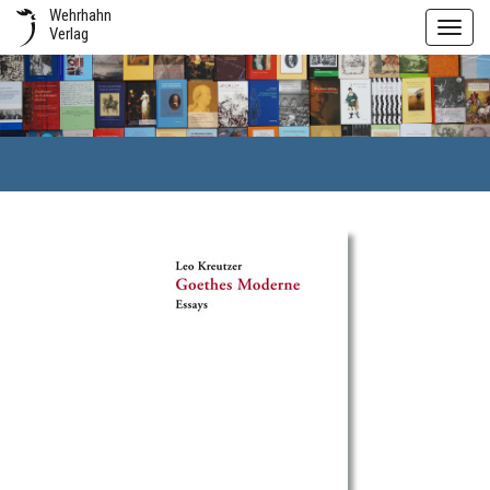
Wehrhahn
Toggl
Verlag
navig