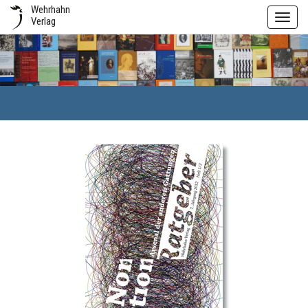
Wehrhahn
Toggl
Verlag
navig