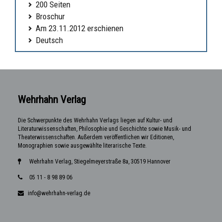
200 Seiten
Broschur
Am 23.11.2012 erschienen
Deutsch
Wehrhahn Verlag
Die Schwerpunkte des Wehrhahn Verlags liegen auf Kultur- und
Literaturwissenschaften, Philosophie und Geschichte sowie Musik- und
Theaterwissenschaften. Außerdem veröffentlichen wir Editionen,
Monographien sowie ausgewählte literarische Texte.
Wehrhahn Verlag, Stiegelmeyerstraße 8a, 30519 Hannover
05 11 - 8 98 89 06
info@wehrhahn-verlag.de