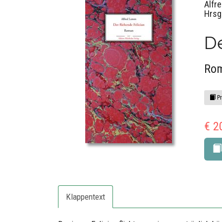
Alfr
Hrsg.
De
Ro
Pr
€ 2
Klappentext