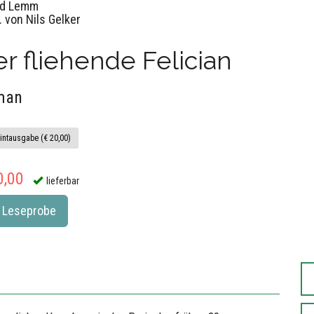
ed Lemm
 von Nils Gelker
r fliehende Felician
man
intausgabe (€ 20,00)
0,00
lieferbar
Leseprobe