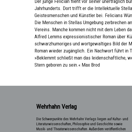
Der junge Felician flieht vor seiner unerträglich 
Jahrhunderts. Dort trifft er die Intellektuelle Stell
Geistesmenschen und Künstler bei. Felicians Wüns
Die Menschen in Stellas Umgebung zerbrechen an
Vereins. Manche kommen nicht mit dem Leben da
Alfred Lemms expressionistischer Roman über Kün
schwarzhumoriges und wortgewaltiges Bild der Mo
Roman wieder zugänglich. Ein Nachwort führt in 
»Beklemmt schließt man das leidenschaftliche, we
Stern geboren zu sein.« Max Brod
Wehrhahn Verlag
Die Schwerpunkte des Wehrhahn Verlags liegen auf Kultur- und
Literaturwissenschaften, Philosophie und Geschichte sowie
Musik- und Theaterwissenschaften. Außerdem veröffentlichen