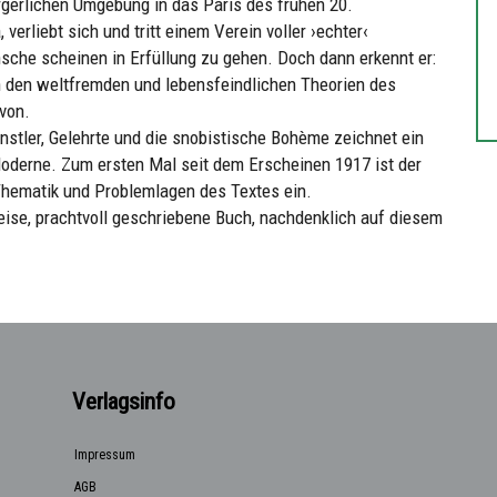
bürgerlichen Umgebung in das Paris des frühen 20.
a, verliebt sich und tritt einem Verein voller ›echter‹
che scheinen in Erfüllung zu gehen. Doch dann erkennt er:
 den weltfremden und lebensfeindlichen Theorien des
von.
stler, Gelehrte und die snobistische Bohème zeichnet ein
derne. Zum ersten Mal seit dem Erscheinen 1917 ist der
Thematik und Problemlagen des Textes ein.
ise, prachtvoll geschriebene Buch, nachdenklich auf diesem
Verlagsinfo
Impressum
AGB