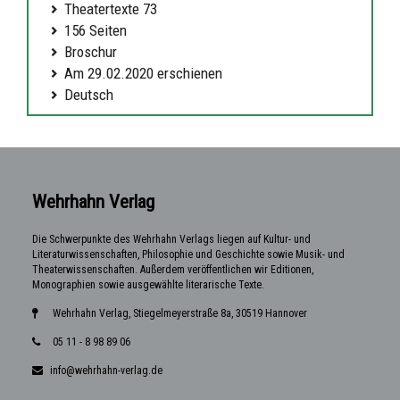
Theatertexte 73
156 Seiten
Broschur
Am 29.02.2020 erschienen
Deutsch
Wehrhahn Verlag
Die Schwerpunkte des Wehrhahn Verlags liegen auf Kultur- und
Literaturwissenschaften, Philosophie und Geschichte sowie Musik- und
Theaterwissenschaften. Außerdem veröffentlichen wir Editionen,
Monographien sowie ausgewählte literarische Texte.
Wehrhahn Verlag, Stiegelmeyerstraße 8a, 30519 Hannover
05 11 - 8 98 89 06
info@wehrhahn-verlag.de