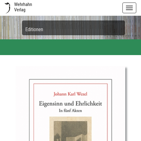
Wehrhahn
Toggl
Verlag
navig
Editionen