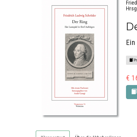
Frie
Hrsg
De
Ein
Pr
€ 1