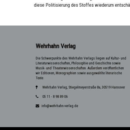
diese Politisierung des Stoffes wiederum entschä
Wehrhahn Verlag
Die Schwerpunkte des Wehrhahn Verlags liegen auf Kultur- und
Literaturwissenschaften, Philosophie und Geschichte sowie
Musik- und Theaterwissenschaften. Außerdem veröffentlichen
wir Editionen, Monographien sowie ausgewählte literarische
Texte.
Wehrhahn Verlag, Stiegelmeyerstraße 8a, 30519 Hannover
05 11 - 8 98 89 06
info@wehrhahn-verlag.de