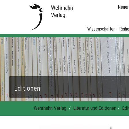
Wehrhahn
Neuer
Verlag
Wissenschaften - Reih
Editionen
Wehrhahn Verlag
Literatur und Editionen
Edi