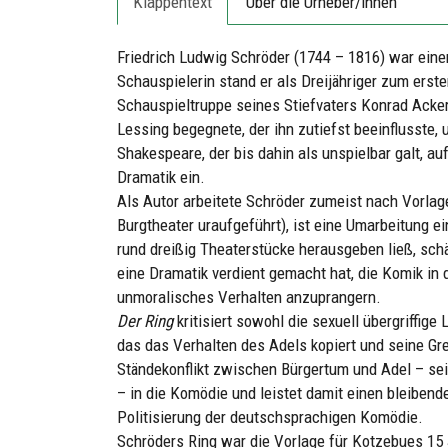
Klappentext
Über die Urheber/innen
Friedrich Ludwig Schröder (1744 – 1816) war eine
Schauspielerin stand er als Dreijähriger zum erst
Schauspieltruppe seines Stiefvaters Konrad Acke
Lessing begegnete, der ihn zutiefst beeinflusste, 
Shakespeare, der bis dahin als unspielbar galt, a
Dramatik ein.
Als Autor arbeitete Schröder zumeist nach Vorlag
Burgtheater uraufgeführt), ist eine Umarbeitung e
rund dreißig Theaterstücke herausgeben ließ, schä
eine Dramatik verdient gemacht hat, die Komik in 
unmoralisches Verhalten anzuprangern.
Der Ring
kritisiert sowohl die sexuell übergriffig
das das Verhalten des Adels kopiert und seine Gre
Ständekonflikt zwischen Bürgertum und Adel – seit
– in die Komödie und leistet damit einen bleibend
Politisierung der deutschsprachigen Komödie.
Schröders Ring war die Vorlage für Kotzebues 15