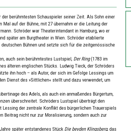
r der berühmtesten Schauspieler seiner Zeit. Als Sohn einer
en Mal auf der Bühne, mit 27 übernahm er die Leitung der
rmann. Schröder war Theaterintendant in Hamburg, wo er
und später am Burgtheater in Wien. Schröder etablierte
uf deutschen Bühnen und setzte sich für die zeitgenössische
en, auch sein berühmtestes Lustspiel,
Der Ring
(1783 im
ines älteren englischen Stücks. Ludwig Tieck, der Schröders
tzte ihn hoch – als Autor, der sich im Gefolge Lessings um
den Dienst des »Sittlichen« stellt und dazu verwendet, um
e Libertinage des Adels, als auch ein anmaßendes Bürgertum,
nzen überschreitet. Schröders Lustspiel überträgt den
 Lessing der zentrale Konflikt des bürgerlichen Trauerspiels
en Beitrag nicht nur zur Moralisierung, sondern auch zur
 Jahre später entstandenes Stück
Die beyden Klingsberg
, das