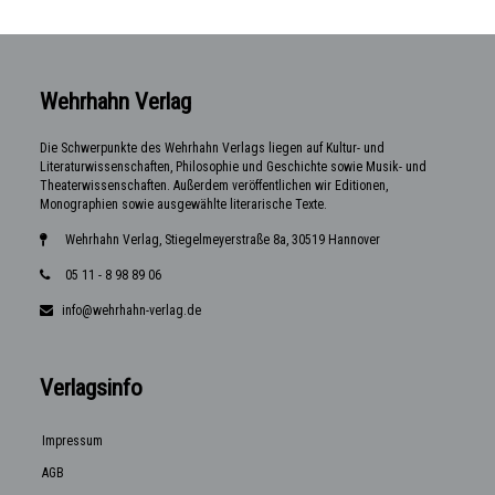
Wehrhahn Verlag
Die Schwerpunkte des Wehrhahn Verlags liegen auf Kultur- und
Literaturwissenschaften, Philosophie und Geschichte sowie Musik- und
Theaterwissenschaften. Außerdem veröffentlichen wir Editionen,
Monographien sowie ausgewählte literarische Texte.
Wehrhahn Verlag, Stiegelmeyerstraße 8a, 30519 Hannover
05 11 - 8 98 89 06
info@wehrhahn-verlag.de
Verlagsinfo
Impressum
AGB