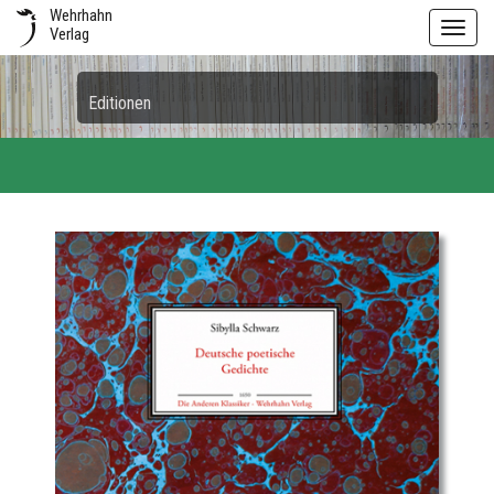
Wehrhahn
Toggl
Verlag
navig
Editionen