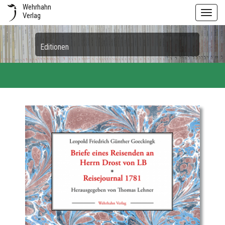
Wehrhahn
Toggl
Verlag
navig
Editionen