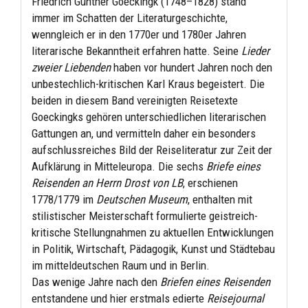
Friedrich Günther Goeckingk (1748–1828) stand
immer im Schatten der Literaturgeschichte,
wenngleich er in den 1770er und 1780er Jahren
literarische Bekanntheit erfahren hatte. Seine
Lieder
zweier Liebenden
haben vor hundert Jahren noch den
unbestechlich-kritischen Karl Kraus begeistert. Die
beiden in diesem Band vereinigten Reisetexte
Goeckingks gehören unterschiedlichen literarischen
Gattungen an, und vermitteln daher ein besonders
aufschlussreiches Bild der Reiseliteratur zur Zeit der
Aufklärung in Mitteleuropa. Die sechs
Briefe eines
Reisenden an Herrn Drost von LB
, erschienen
1778/1779 im
Deutschen Museum
, enthalten mit
stilistischer Meisterschaft formulierte geistreich-
kritische Stellungnahmen zu aktuellen Entwicklungen
in Politik, Wirtschaft, Pädagogik, Kunst und Städtebau
im mitteldeutschen Raum und in Berlin.
Das wenige Jahre nach den
Briefen eines Reisenden
entstandene und hier erstmals edierte
Reisejournal