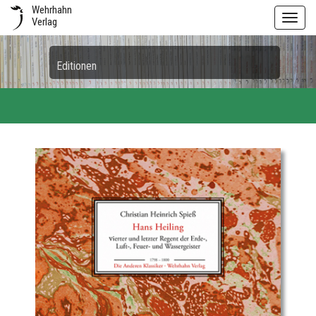
Wehrhahn
Toggl
Verlag
navig
Editionen