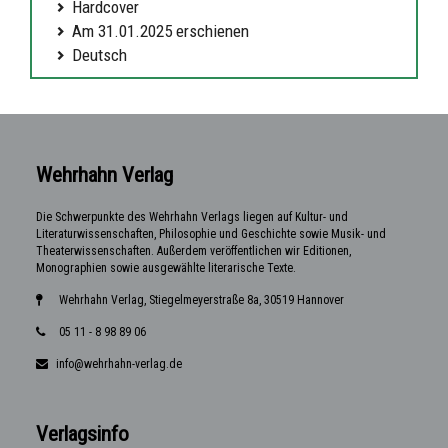
Hardcover
Am 31.01.2025 erschienen
Deutsch
Wehrhahn Verlag
Die Schwerpunkte des Wehrhahn Verlags liegen auf Kultur- und
Literaturwissenschaften, Philosophie und Geschichte sowie Musik- und
Theaterwissenschaften. Außerdem veröffentlichen wir Editionen,
Monographien sowie ausgewählte literarische Texte.
Wehrhahn Verlag, Stiegelmeyerstraße 8a, 30519 Hannover
05 11 - 8 98 89 06
info@wehrhahn-verlag.de
Verlagsinfo