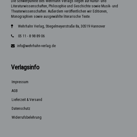
Die Schwerpunkte des Wehrhahn Verlags liegen auf Kultur- und
Literaturwissenschaften, Philosophie und Geschichte sowie Musik- und
Theaterwissenschaften. Außerdem veröffentlichen wir Editionen,
Monographien sowie ausgewählte literarische Texte.
Wehrhahn Verlag, Stiegelmeyerstraße 8a, 30519 Hannover
05 11 - 8 98 89 06
info@wehrhahn-verlag.de
Verlagsinfo
Impressum
AGB
Lieferzeit & Versand
Datenschutz
Widerrufsbelehrung