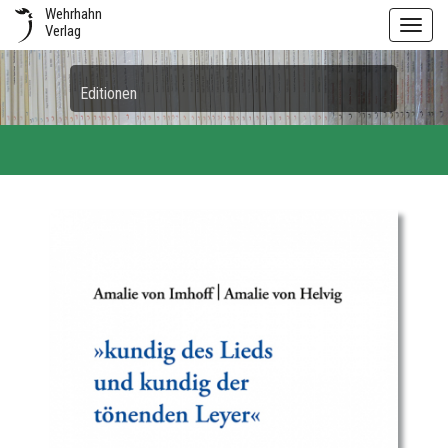
Wehrhahn
Toggl
Verlag
navig
Editionen