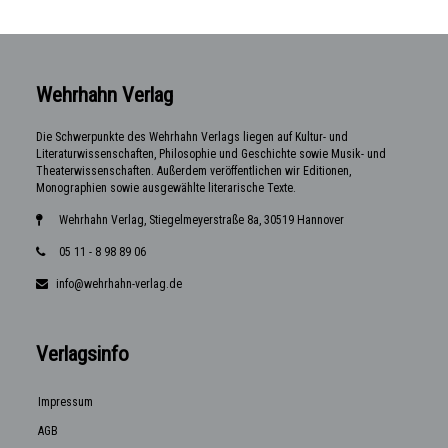
Wehrhahn Verlag
Die Schwerpunkte des Wehrhahn Verlags liegen auf Kultur- und
Literaturwissenschaften, Philosophie und Geschichte sowie Musik- und
Theaterwissenschaften. Außerdem veröffentlichen wir Editionen,
Monographien sowie ausgewählte literarische Texte.
Wehrhahn Verlag, Stiegelmeyerstraße 8a, 30519 Hannover
05 11 - 8 98 89 06
info@wehrhahn-verlag.de
Verlagsinfo
Impressum
AGB