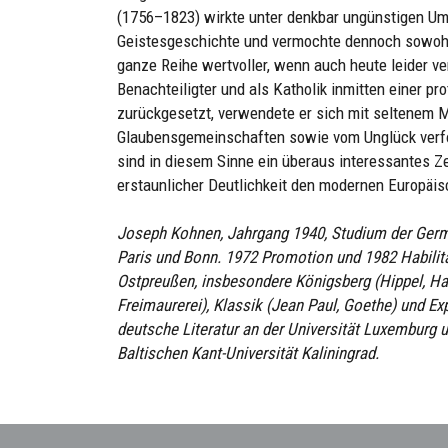
(1756–1823) wirkte unter denkbar ungünstigen Um
Geistesgeschichte und vermochte dennoch sowohl 
ganze Reihe wertvoller, wenn auch heute leider v
Benachteiligter und als Katholik inmitten einer p
zurückgesetzt, verwendete er sich mit seltenem M
Glaubensgemeinschaften sowie vom Unglück verfo
sind in diesem Sinne ein überaus interessantes Z
erstaunlicher Deutlichkeit den modernen Europä
Joseph Kohnen, Jahrgang 1940, Studium der Germa
Paris und Bonn. 1972 Promotion und 1982 Habilita
Ostpreußen, insbesondere Königsberg (Hippel, Ha
Freimaurerei), Klassik (Jean Paul, Goethe) und Ex
deutsche Literatur an der Universität Luxemburg 
Baltischen Kant-Universität Kaliningrad.