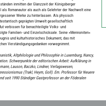
ständen inmitten der Glanzzeit der Königsberger
als Romanautor als auch als Gelehrter der Nachwelt eine
ergessener Werke zu hinterlassen. Als physisch
rotestantisch geprägten Umwelt gesellschaftlich
ut verbissen für benachteiligte Volks- und
lgte Familien- und Einzelschicksale. Seine »Mennoniten«
eugnis und kulturhistorisches Dokument, das mit
ischen Verständigungsgedanken vorwegnimmt.
nistik, Altphilologie und Philosophie in Luxemburg, Nancy,
tion. Schwerpunkte der editorischen Arbeit: Aufklärung in
mann, Lauson, Baczko, Lindner, Verlagswesen,
pressionismus (Trakl, Heym, Goll). Em. Professor für Neuere
und seit 1990 Ständiger Gastprofessor an der Föderalen