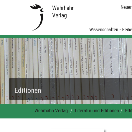
Wehrhahn
Neuer
Verlag
Wissenschaften - Reih
Editionen
Wehrhahn Verlag
Literatur und Editionen
Edi