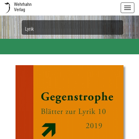
Wehrhahn
Toggl
Verlag
navig
Lyrik