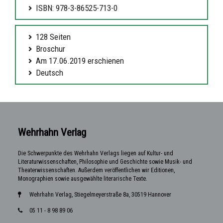
ISBN: 978-3-86525-713-0
128 Seiten
Broschur
Am 17.06.2019 erschienen
Deutsch
Wehrhahn Verlag
Die Schwerpunkte des Wehrhahn Verlags liegen auf Kultur- und
Literaturwissenschaften, Philosophie und Geschichte sowie Musik- und
Theaterwissenschaften. Außerdem veröffentlichen wir Editionen,
Monographien sowie ausgewählte literarische Texte.
Wehrhahn Verlag, Stiegelmeyerstraße 8a, 30519 Hannover
05 11 - 8 98 89 06