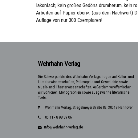
lakonisch; kein großes Gedöns drumherum, kein r
Arbeiten auf Papier eben«. (aus dem Nachwort) Die
Auflage von nur 300 Exemplaren!
Wehrhahn Verlag
Die Schwerpunkte des Wehrhahn Verlags liegen auf Kultur- und
Literaturwissenschaften, Philosophie und Geschichte sowie
Musik- und Theaterwissenschaften. Außerdem veröffentlichen
wir Editionen, Monographien sowie ausgewählte literarische
Texte.
Wehrhahn Verlag, Stiegelmeyerstraße 8a, 30519 Hannover
05 11 - 8 98 89 06
info@wehrhahn-verlag.de