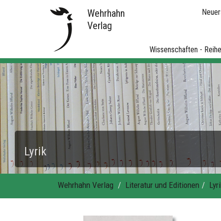
Wehrhahn
Neuer
Verlag
Wissenschaften - Reih
Lyrik
Wehrhahn Verlag
Literatur und Editionen
Lyri