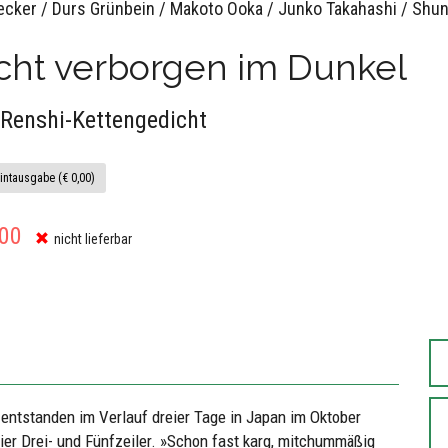
Becker / Durs Grünbein / Makoto Ooka / Junko Takahashi / Shu
cht verborgen im Dunkel
 Renshi-Kettengedicht
intausgabe (€ 0,00)
,00
nicht lieferbar
 entstanden im Verlauf dreier Tage in Japan im Oktober
eier Drei- und Fünfzeiler. »Schon fast karg, mitchummäßig