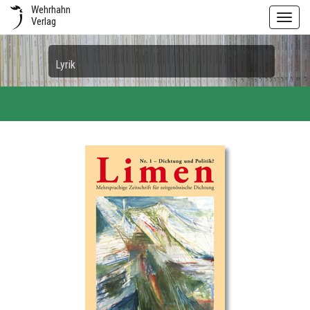
Wehrhahn
Toggl
Verlag
navig
Lyrik