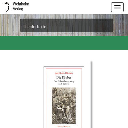
Wehrhahn
Toggl
Verlag
navig
Theatertexte