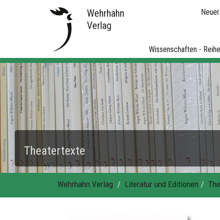
Wehrhahn
Neuer
Verlag
Wissenschaften - Reih
Theatertexte
Wehrhahn Verlag
Literatur und Editionen
The