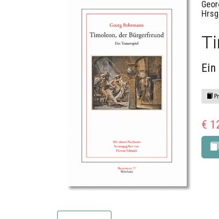
Geor
Hrsg
T
Ein
Pr
€ 1