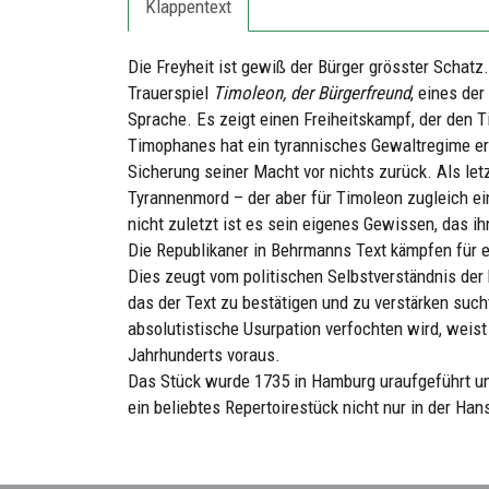
Klappentext
Die Freyheit ist gewiß der Bürger grösster Schatz
Trauerspiel
Timoleon, der Bürgerfreund
, eines de
Sprache. Es zeigt einen Freiheitskampf, der den Ti
Timophanes hat ein tyrannisches Gewaltregime err
Sicherung seiner Macht vor nichts zurück. Als letz
Tyrannenmord – der aber für Timoleon zugleich ein
nicht zuletzt ist es sein eigenes Gewissen, das ih
Die Republikaner in Behrmanns Text kämpfen für ei
Dies zeugt vom politischen Selbstverständnis der
das der Text zu bestätigen und zu verstärken sucht
absolutistische Usurpation verfochten wird, weis
Jahrhunderts voraus.
Das Stück wurde 1735 in Hamburg uraufgeführt und
ein beliebtes Repertoirestück nicht nur in der Han