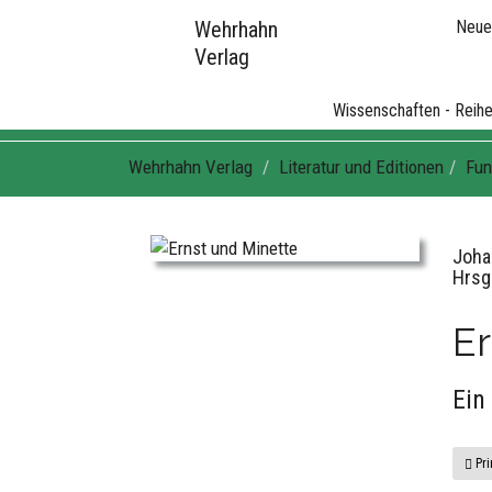
Wehrhahn
Neue
Verlag
Fundstücke
Wissenschaften - Reih
Wehrhahn Verlag
Literatur und Editionen
Fun
Joha
Hrsg
Er
Ein
Pri