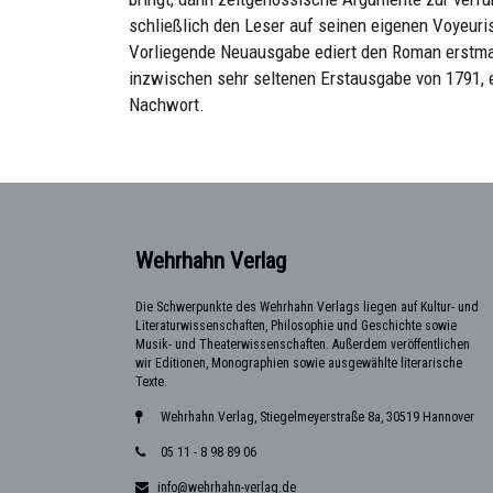
schließlich den Leser auf seinen eigenen Voyeuri
Vorliegende Neuausgabe ediert den Roman erstmal
inzwischen sehr seltenen Erstausgabe von 1791, 
Nachwort.
Wehrhahn Verlag
Die Schwerpunkte des Wehrhahn Verlags liegen auf Kultur- und
Literaturwissenschaften, Philosophie und Geschichte sowie
Musik- und Theaterwissenschaften. Außerdem veröffentlichen
wir Editionen, Monographien sowie ausgewählte literarische
Texte.
Wehrhahn Verlag, Stiegelmeyerstraße 8a, 30519 Hannover
05 11 - 8 98 89 06
info@wehrhahn-verlag.de