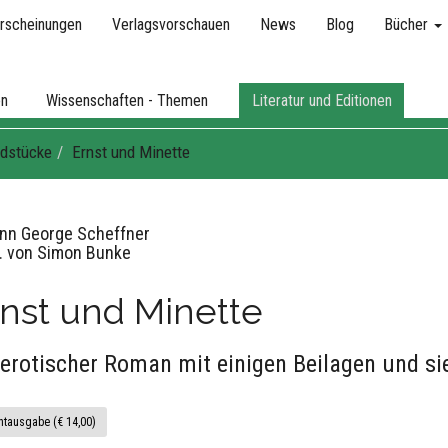
rscheinungen
Verlagsvorschauen
News
Blog
Bücher
en
Wissenschaften - Themen
Literatur und Editionen
dstücke
Ernst und Minette
nn George Scheffner
. von Simon Bunke
nst und Minette
 erotischer Roman mit einigen Beilagen und si
ntausgabe (€ 14,00)