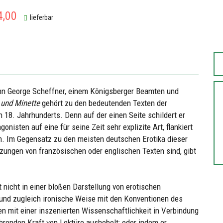
4,00
lieferbar
n George Scheffner, einem Königsberger Beamten und
 und Minette
gehört zu den bedeutenden Texten der
 18. Jahrhunderts. Denn auf der einen Seite schildert er
isten auf eine für seine Zeit sehr explizite Art, flankiert
. Im Gegensatz zu den meisten deutschen Erotika dieser
tzungen von französischen oder englischen Texten sind, gibt
 nicht in einer bloßen Darstellung von erotischen
e und zugleich ironische Weise mit den Konventionen des
n mit einer inszenierten Wissenschaftlichkeit in Verbindung
hrenden Kraft von Lektüre aushebelt; oder indem er