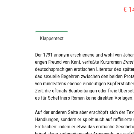
€ 1
Klappentext
Der 1791 anonym erschienene und wohl von Johan
engen Freund von Kant, verfaßte Kurzroman
Ernst
deutschsprachigen erotischen Literatur des späten
das sexuelle Begehren zwischen den beiden Protagon
von mindestens ebenso eindeutigen Kupferstichen
Zeit, die oftmals Bearbeitungen oder freie Überse
es für Scheffners Roman keine direkten Vorlagen.
Auf der anderen Seite aber erschöpft sich der Text
Handlungen, sondern er spielt auch auf raffiniert
Erotischen: indem er etwa das erotische Geschehe
bringt; dann zeitgenössische Argumente zur verfü