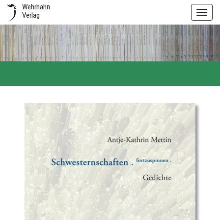
Wehrhahn
Toggl
Verlag
navig