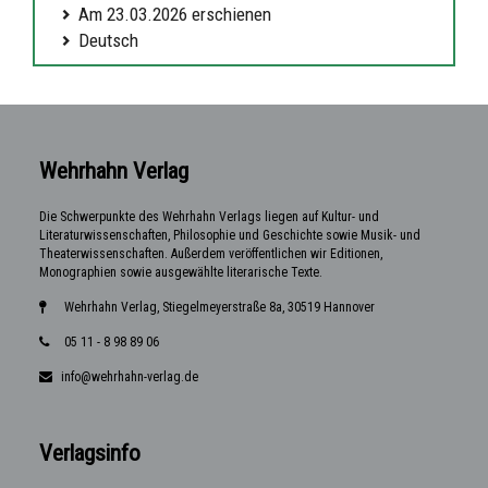
Am 23.03.2026 erschienen
Deutsch
Wehrhahn Verlag
Die Schwerpunkte des Wehrhahn Verlags liegen auf Kultur- und
Literaturwissenschaften, Philosophie und Geschichte sowie Musik- und
Theaterwissenschaften. Außerdem veröffentlichen wir Editionen,
Monographien sowie ausgewählte literarische Texte.
Wehrhahn Verlag, Stiegelmeyerstraße 8a, 30519 Hannover
05 11 - 8 98 89 06
info@wehrhahn-verlag.de
Verlagsinfo